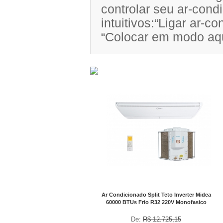
controlar seu ar-con
intuitivos:“Ligar ar-c
“Colocar em modo aq
No Boleto à vista R$ 10.307,38
já com desconto de 10%
Ar Condicionado Split Teto Inverter Midea
60000 BTUs Frio R32 220V Monofasico
De:
R$ 12.725,15