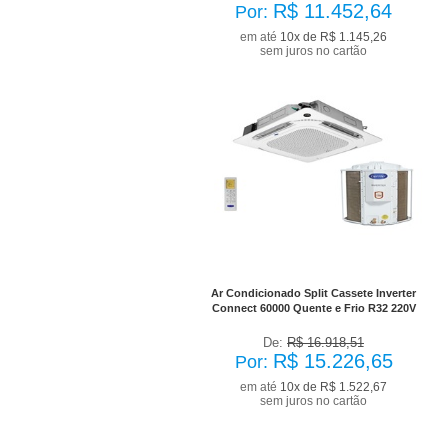
R$ 11.452,64
Por:
em até
10x de R$ 1.145,26
sem juros no cartão
No Boleto à vista R$ 13.703,99
já com desconto de 10%
Ar Condicionado Split Cassete Inverter
Connect 60000 Quente e Frio R32 220V
De:
R$ 16.918,51
R$ 15.226,65
Por:
em até
10x de R$ 1.522,67
sem juros no cartão