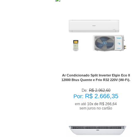
No Boleto à vista R$ 2.399,72
já com desconto de 10%
Ar Condicionado Split Inverter Elgin Eco II
12000 Btus Quente e Frio R32 220V (Wi-Fi).
De:
R$ 2.962,60
R$ 2.666,35
Por:
em até
10x de R$ 266,64
sem juros no cartão