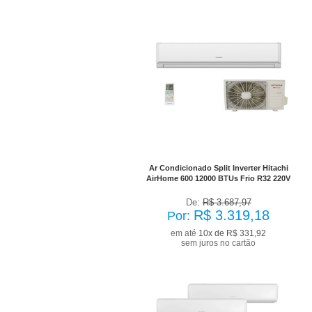
No Boleto à vista R$ 2.987,26
já com desconto de 10%
Ar Condicionado Split Inverter Hitachi
AirHome 600 12000 BTUs Frio R32 220V
De:
R$ 3.687,97
R$ 3.319,18
Por:
em até
10x de R$ 331,92
sem juros no cartão