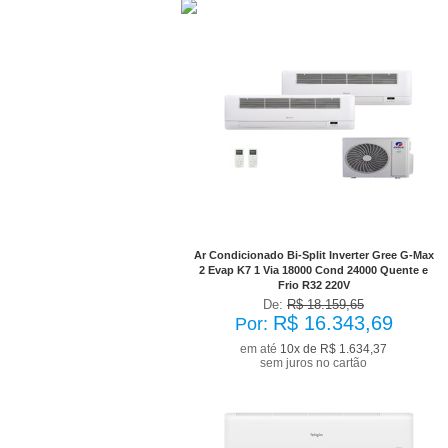
No Boleto à vista R$ 14.709,32
já com desconto de 10%
Ar Condicionado Bi-Split Inverter Gree G-Max
2 Evap K7 1 Via 18000 Cond 24000 Quente e
Frio R32 220V
De:
R$ 18.159,65
R$ 16.343,69
Por:
em até
10x de R$ 1.634,37
sem juros no cartão