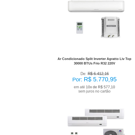
No Boleto à vista R$ 5.193,86
já com desconto de 10%
Ar Condicionado Split Inverter Agratto Liv Top
30000 BTUs Frio R32 220V
De:
R$ 6.412,16
R$ 5.770,95
Por:
em até
10x de R$ 577,10
sem juros no cartão