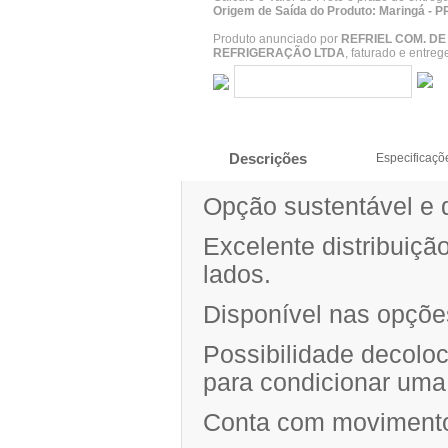
Origem de Saída do Produto: Maringá - P
Produto anunciado por
REFRIEL COM. D
REFRIGERAÇÃO LTDA
, faturado e entre
Descrições
Especificaçõ
Opção sustentável e 
Excelente distribuiçã
lados.
Disponível nas opções
Possibilidade decolo
para condicionar uma
Conta com movimento