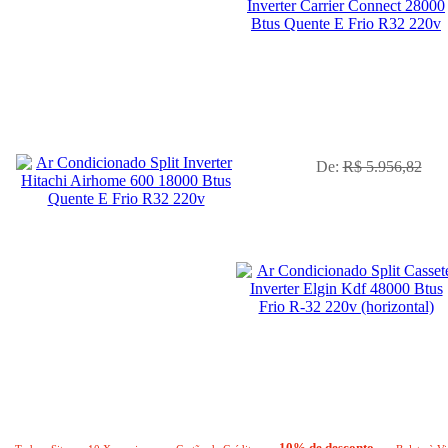
No Boleto à vista R$ 4.825,03
já com desconto de 10%
De:
R$ 5.956,82
10% de desconto