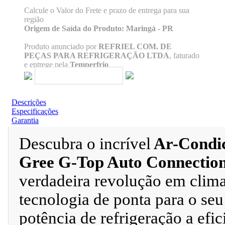
Calcule o Valor do Frete e prazo de entrega para sua
região
Origem de Saída do Produto: Maringá - PR
Produto anunciado por
REFRIEL COM. DE
PEÇAS PARA REFRIGERAÇÃO LTDA
, faturado
e entrege pela
Temperfrio
Descrições
Especificações
Garantia
Descubra o incrível
Ar-Condic
Gree G-Top Auto Connection
verdadeira revolução em clima
tecnologia de ponta para o se
potência de refrigeração a ef