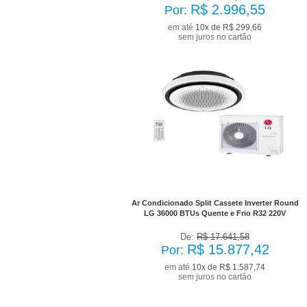
R$ 2.996,55
Por:
em até
10x de R$ 299,66
sem juros no cartão
No Boleto à vista R$ 14.289,68
já com desconto de 10%
Ar Condicionado Split Cassete Inverter Round
LG 36000 BTUs Quente e Frio R32 220V
De:
R$ 17.641,58
R$ 15.877,42
Por:
em até
10x de R$ 1.587,74
sem juros no cartão