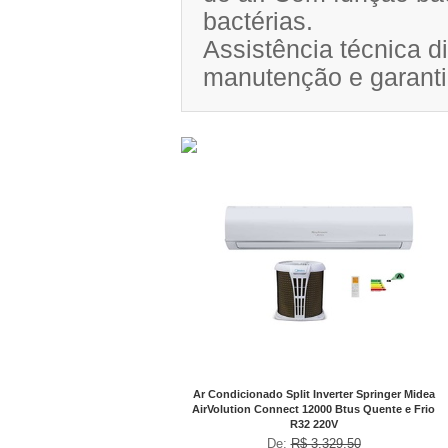
bactérias.
Assistência técnica di
manutenção e garanti
No Boleto à vista R$ 2.696,90
já com desconto de 10%
Ar Condicionado Split Inverter Springer Midea
AirVolution Connect 12000 Btus Quente e Frio
R32 220V
De:
R$ 3.329,50