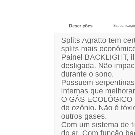
Descrições
Especificaçõ
Splits Agratto tem c
splits mais econômic
Painel BACKLIGHT, ilu
desligada. Não impac
durante o sono.
Possuem serpentina
internas que melhora
O GÁS ECOLÓGICO R3
de ozônio. Não é tóxi
outros gases.
Com um sistema de fi
do ar. Com função bac