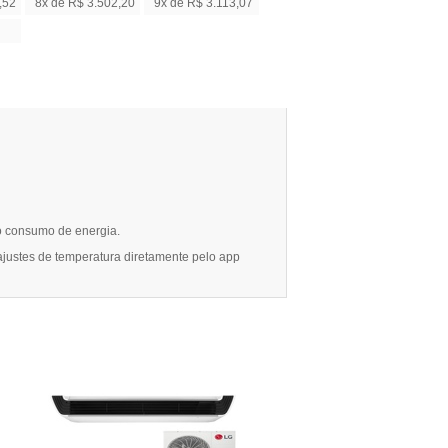
,52
8x de R$ 3.502,20
9x de R$ 3.113,07
 o consumo de energia.
ajustes de temperatura diretamente pelo app