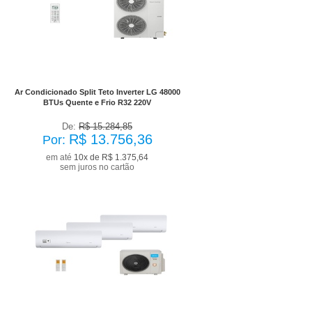
No Boleto à vista R$ 12.380,72
já com desconto de 10%
Ar Condicionado Split Teto Inverter LG 48000
BTUs Quente e Frio R32 220V
De:
R$ 15.284,85
R$ 13.756,36
Por:
em até
10x de R$ 1.375,64
sem juros no cartão
No Boleto à vista R$ 12.798,26