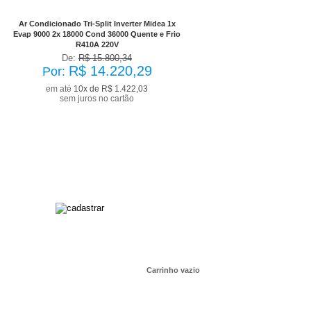
já com desconto de 10%
Ar Condicionado Tri-Split Inverter Midea 1x
Evap 9000 2x 18000 Cond 36000 Quente e Frio
R410A 220V
De:
R$ 15.800,34
R$ 14.220,29
Por:
em até
10x de R$ 1.422,03
sem juros no cartão
Carrinho vazio