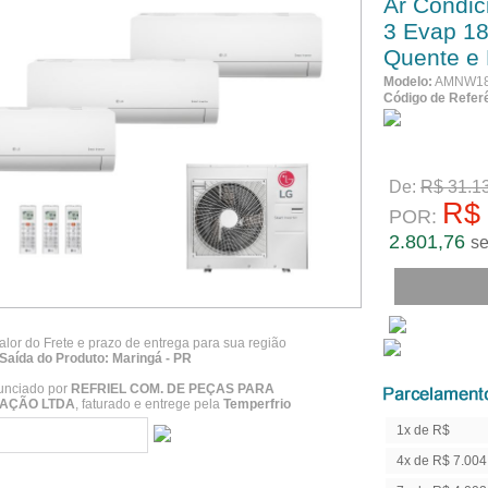
Ar Condici
3 Evap 1
Quente e
Modelo:
AMNW18
Código de Refer
No Boleto à
De:
R$ 31.1
R$ 
POR:
2.801,76
se
alor do Frete e prazo de entrega para sua região
Saída do Produto: Maringá - PR
unciado por
REFRIEL COM. DE PEÇAS PARA
AÇÃO LTDA
, faturado e entrege pela
Temperfrio
1x de R$
28.017,62
4x de R$ 7.004