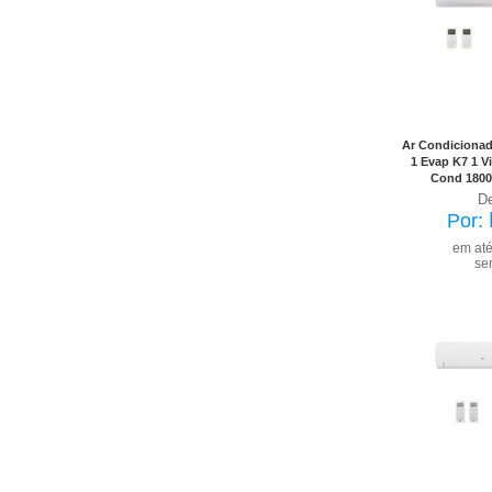
No Bole
já 
Ar Condicionado
1 Evap K7 1 V
Cond 1800
D
Por:
em at
se
No Bole