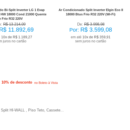
com desconto de 10%
já com desconto de 10%
o Bi-Split Inverter LG 1 Evap
Ar Condicionado Split Inverter Elgin Eco II
 HW 18000 Cond 21000 Quente
18000 Btus Frio R32 220V (Wi-Fi)
e Frio R32 220V
e:
R$ 13.214,09
De:
R$ 3.998,98
R$ 11.892,69
R$ 3.599,08
Por:
é
10x de R$ 1.189,27
em até
10x de R$ 359,91
m juros no cartão
sem juros no cartão
10% de desconto
no Boleto à Vista