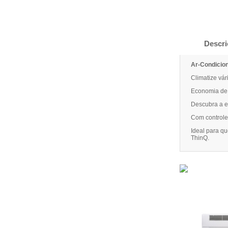
Descri
Ar-Condicion
Climatize vá
Economia de 
Descubra a ef
Com controle
Ideal para q
ThinQ.