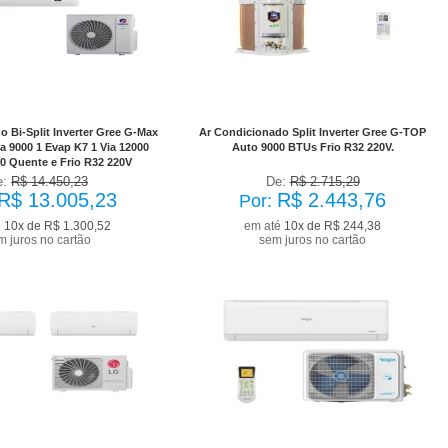
to à vista R$ 11.704,71
No Boleto à vista R$ 2.199,38
com desconto de 10%
já com desconto de 10%
 Bi-Split Inverter Gree G-Max
Ar Condicionado Split Inverter Gree G-TOP
ia 9000 1 Evap K7 1 Via 12000
Auto 9000 BTUs Frio R32 220V.
0 Quente e Frio R32 220V
e:
R$ 14.450,23
De:
R$ 2.715,29
R$ 13.005,23
R$ 2.443,76
Por:
é
10x de R$ 1.300,52
em até
10x de R$ 244,38
m juros no cartão
sem juros no cartão
to à vista R$ 10.703,42
No Boleto à vista R$ 3.239,17