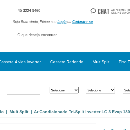
45-3224-9460
Seja Bem-vindo, Efetue seu
Login
ou
Cadastre-se
Cassete 4 vias Inverter
Cassete Redondo
Mult Split
Piso T
do
|
Mult Split
| Ar Condicionado Tri-Split Inverter LG 3 Evap 1