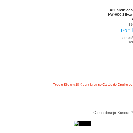
já 
Ar Condicionad
HW 9000 1 Evap
D
Por:
em at
se
Todo o Site em 10 X sem juros no Cartão de Crédito ou