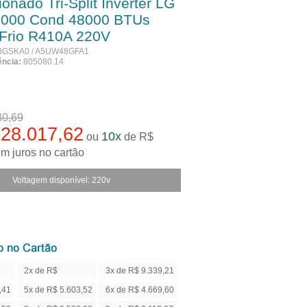
onado Tri-Split Inverter LG
8000 Cond 48000 BTUs
 Frio R410A 220V
GSKA0 / A5UW48GFA1
ência:
805080.14
 vista R$ 25.215,86
já com desconto de 10%
30,69
28.017,62
10x
ou
de R$
m juros no cartão
Voltagem disponível: 220v
2x de R$
3x de R$ 9.339,21
14.008,81
,41
5x de R$ 5.603,52
6x de R$ 4.669,60