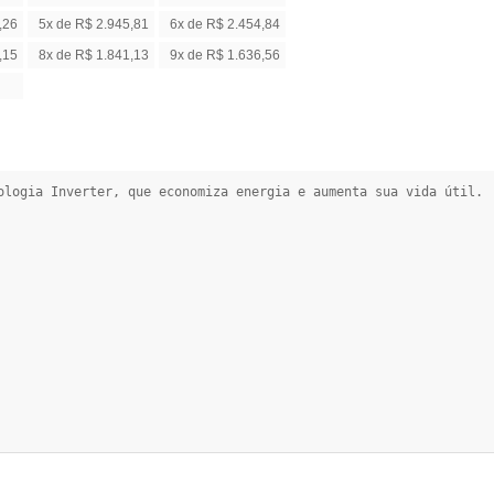
,26
5x de R$ 2.945,81
6x de R$ 2.454,84
,15
8x de R$ 1.841,13
9x de R$ 1.636,56
ologia Inverter, que economiza energia e aumenta sua vida útil.