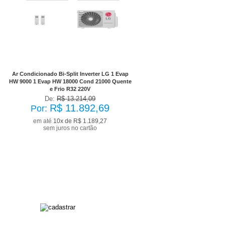
No Boleto à vista R$ 10.703,42
já com desconto de 10%
Ar Condicionado Bi-Split Inverter LG 1 Evap
HW 9000 1 Evap HW 18000 Cond 21000 Quente
e Frio R32 220V
De:
R$ 13.214,09
R$ 11.892,69
Por:
em até
10x de R$ 1.189,27
sem juros no cartão