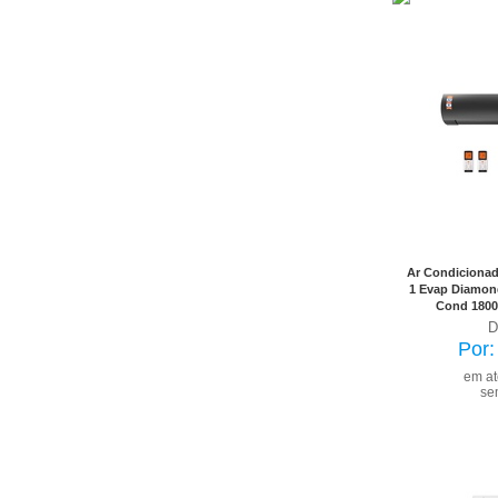
No Bole
já 
Ar Condicionado
1 Evap Diamon
Cond 1800
D
Por
em a
se