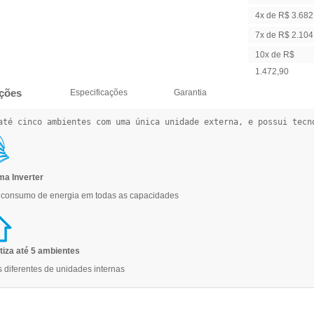
14.729,04
4x de R$ 3.682
7x de R$ 2.104
10x de R$
1.472,90
ções
Especificações
Garantia
até cinco ambientes com uma única unidade externa, e possui tecn
ma Inverter
 consumo de energia em todas as capacidades
tiza até 5 ambientes
s diferentes de unidades internas