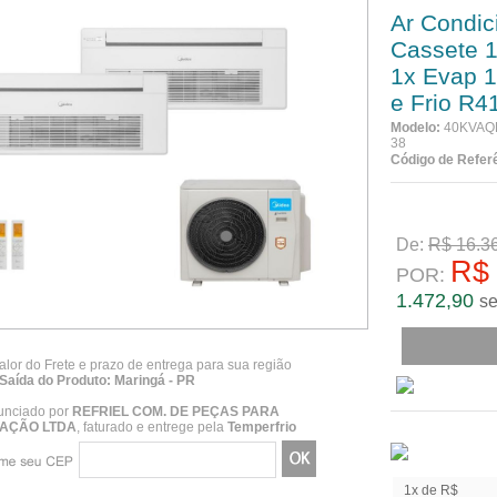
Ar Condici
Cassete 1
1x Evap 
e Frio R4
Modelo:
40KVAQB
38
Código de Refer
No Boleto à
De:
R$ 16.3
R$ 
POR:
1.472,90
se
alor do Frete e prazo de entrega para sua região
Saída do Produto: Maringá - PR
unciado por
REFRIEL COM. DE PEÇAS PARA
AÇÃO LTDA
, faturado e entrege pela
Temperfrio
1x de R$