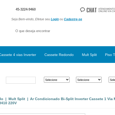
45-3224-9460
Seja Bem-vindo, Efetue seu
Login
ou
Cadastre-se
Cassete 4 vias Inverter
Cassete Redondo
Mult Split
Piso T
do
|
Mult Split
| Ar Condicionado Bi-Split Inverter Cassete 1 Vi
R410 220V