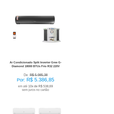
No Boleto à vista R$ 4.848,17
já com desconto de 10%
Ar Condicionado Split Inverter Gree G-
Diamond 18000 BTUs Frio R32 220V
De:
R$ 5.985,38
R$ 5.386,85
Por:
em até
10x de R$ 538,69
sem juros no cartão