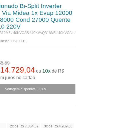
onado Bi-Split Inverter
 Via Midea 1x Evap 12000
18000 Cond 27000 Quente
10 220V
12M5 / 40KVOAS / 40KVAQB18M5 / 40KVOAL /
ência:
805100.13
 vista R$ 13.256,14
já com desconto de 10%
65,59
14.729,04
10x
ou
de R$
m juros no cartão
Voltagem disponível: 220v
2x de R$ 7.364,52
3x de R$ 4.909,68