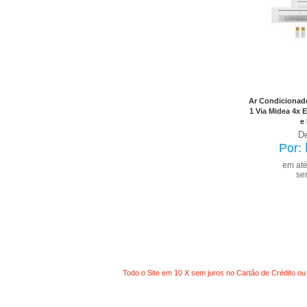
No Bole
já 
Ar Condicionado
1 Via Midea 4x
e
D
Por:
em at
se
Todo o Site em 10 X sem juros no Cartão de Crédito ou