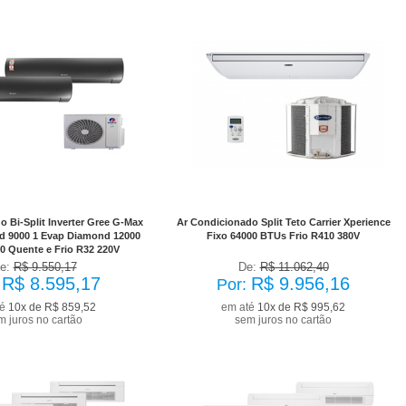
to à vista R$ 7.735,65
No Boleto à vista R$ 8.960,54
com desconto de 10%
já com desconto de 10%
 Bi-Split Inverter Gree G-Max
Ar Condicionado Split Teto Carrier Xperience
d 9000 1 Evap Diamond 12000
Fixo 64000 BTUs Frio R410 380V
0 Quente e Frio R32 220V
e:
R$ 9.550,17
De:
R$ 11.062,40
R$ 8.595,17
R$ 9.956,16
:
Por:
té
10x de R$ 859,52
em até
10x de R$ 995,62
m juros no cartão
sem juros no cartão