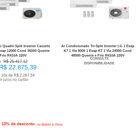
to à vista R$ 20.587,85
com desconto de 10%
 Quadri-Split Inverter Cassete
Ar Condicionado Tri-Split Inverter LG 1 Evap
 Evap 12000 Cond 36000 Quente
K7 1 Via 9000 1 Evap K7 1 Via 24000 Cond
 Frio R410A 220V
48000 Quente e Frio R410A 220V
CONSULTE
e:
R$ 25.417,12
DISPONIBILIDADE
R$ 22.875,39
é
10x de R$ 2.287,54
m juros no cartão
10% de desconto
no Boleto à Vista