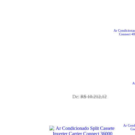
Ar Condicionado
Connect 4
No Boleto à vista R$ 8.271,83
A
já com desconto de 10%
De:
R$ 10.212,12
Ar Condi
Co