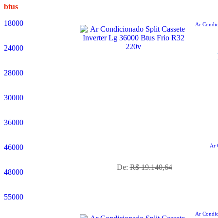
btus
18000
Ar Condic
24000
28000
30000
36000
No Boleto à vista R$ 15.503,92
Ar 
46000
já com desconto de 10%
De:
R$ 19.140,64
48000
55000
Ar Condic