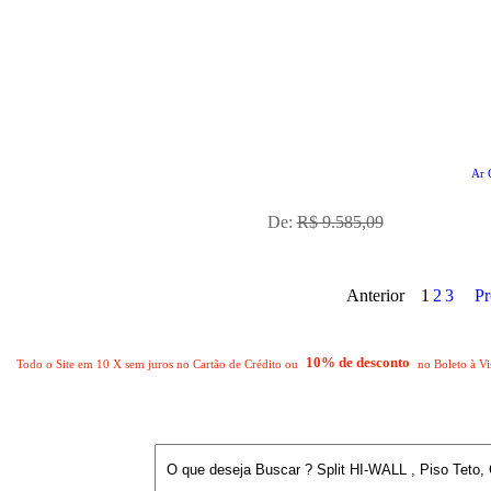
No Boleto à vista R$ 7.763,92
Ar 
já com desconto de 10%
De:
R$ 9.585,09
Anterior
1
2
3
P
10% de desconto
Todo o Site em 10 X sem juros no Cartão de Crédito ou
no Boleto à Vi