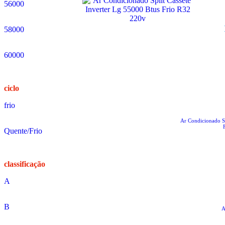
56000
58000
60000
ciclo
frio
Ar Condicionado Sp
Quente/Frio
classificação
A
B
No Boleto à vista R$ 12.311,05
A
já com desconto de 10%