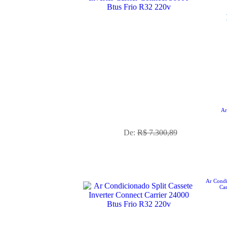
No Boleto à vista R$ 5.913,72
Ar
já com desconto de 10%
De:
R$ 7.300,89
Ar Condi
Ca