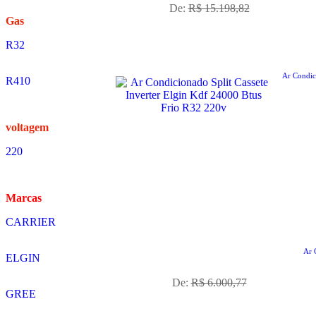
De:
R$ 15.198,82
Gas
R32
Ar Condic
R410
voltagem
220
Marcas
CARRIER
No Boleto à vista R$ 4.860,62
Ar 
ELGIN
já com desconto de 10%
De:
R$ 6.000,77
GREE